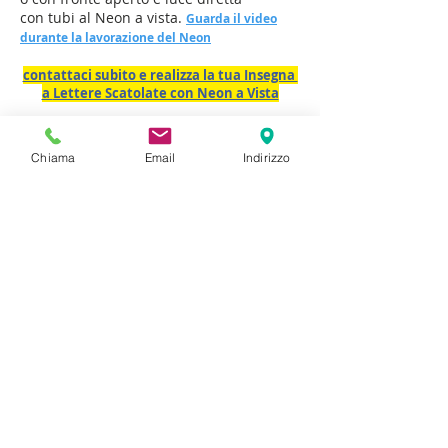
con tubi al Neon a vista.
Guarda il video
durante la lavorazione del Neon
contattaci subito e realizza la tua Insegna
a
Lettere Scatolate con Neon a Vista
Chiama
Email
Indirizzo
Prodotti che potrebbero interessarti
LUCE DIRETTA
NON LUMINOSE
LUCE INDIRETTA