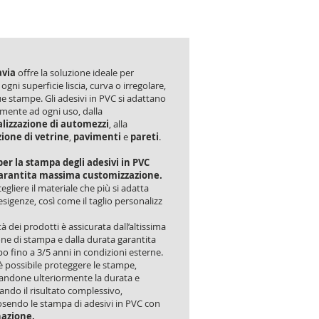
via
offre la soluzione ideale per
 ogni superficie liscia, curva o irregolare,
ue stampe. Gli adesivi in PVC si adattano
mente ad ogni uso, dalla
lizzazione di automezzi
, alla
ione di vetrine
,
pavimenti
e
pareti
.
er la stampa degli adesivi in PVC
arantita massima customizzazione.
cegliere il materiale che più si adatta
 esigenze, così come il taglio personalizz
tà dei prodotti è assicurata dall’altissima
one di stampa e dalla durata garantita
o fino a 3/5 anni in condizioni esterne.
 è possibile proteggere le stampe,
ndone ulteriormente la durata e
ando il risultato complessivo,
sendo le stampa di adesivi in PVC con
azione.