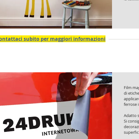
ontattaci subito per maggiori informazioni
Supporti magnetici
Film mag
di etiche
applicar
ferrose 
Adatto s
Si consi
decorazi
superfic