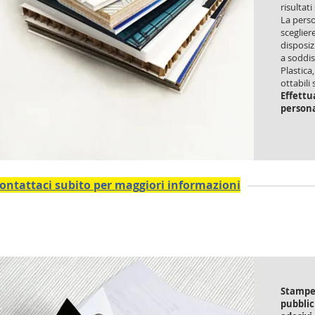
risultati
La perso
scegliere
disposiz
a soddis
Plastica
ottabili 
Effettu
persona
ontattaci subito per maggiori informazioni
Striscioni e microforato
Stampe 
pubblic