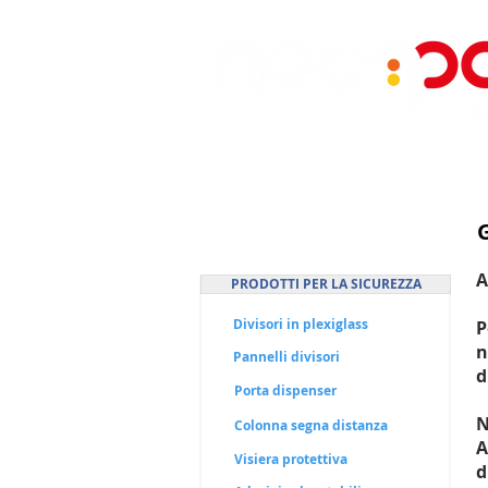
Prodotti
A
PRODOTTI PER LA SICUREZZA
Divisori in plexiglass
P
n
Pannelli divisori
d
Porta dispenser
N
Colonna segna distanza
A
Visiera protettiva
d